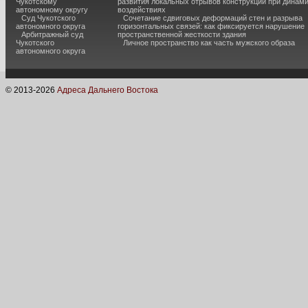
Чукотскому
развития локальных отрывов конструкций при динам
автономному округу
воздействиях
Суд Чукотского
Сочетание сдвиговых деформаций стен и разрыва
автономного округа
горизонтальных связей: как фиксируется нарушение
Арбитражный суд
пространственной жесткости здания
Чукотского
Личное пространство как часть мужского образа
автономного округа
© 2013-
2026
Адреса Дальнего Востока