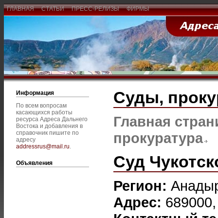
ГЛАВНАЯ
СТАТЬИ
ПРЕСС-РЕЛИЗЫ
ФИРМЫ
Суды, проку
Информация
По всем вопросам
касающихся работы
Главная стран
ресурса Адреса Дальнего
Востока и добавления в
справочник пишите по
прокуратура
адресу
addressrus@mail.ru
.
Суд Чукотск
Объявления
Регион:
Анады
Адрес:
689000,