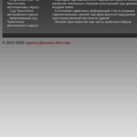
Чукотскому
развития локальных отрывов конструкций при динам
автономному округу
воздействиях
Суд Чукотского
Сочетание сдвиговых деформаций стен и разрыва
автономного округа
горизонтальных связей: как фиксируется нарушение
Арбитражный суд
пространственной жесткости здания
Чукотского
Личное пространство как часть мужского образа
автономного округа
© 2013-
2026
Адреса Дальнего Востока