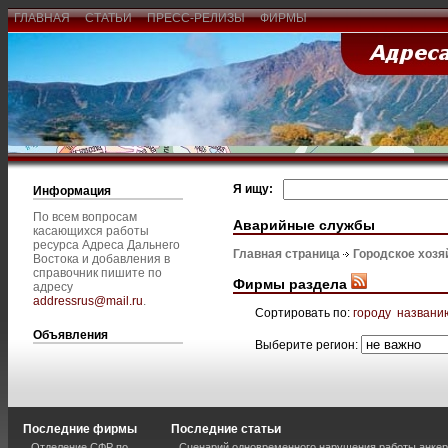
ГЛАВНАЯ
СТАТЬИ
ПРЕСС-РЕЛИЗЫ
ФИРМЫ
Я ищу:
Информация
По всем вопросам
Аварийные службы
касающихся работы
ресурса Адреса Дальнего
Главная страница
Городское хозя
Востока и добавления в
справочник пишите по
Фирмы раздела
адресу
addressrus@mail.ru
.
Сортировать по:
городу
названи
Объявления
Выберите регион:
Последние фирмы
Последние статьи
Отделение СФР по
Сценарий одновременного нарушения работы анкер