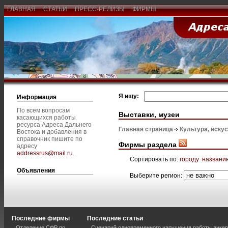
ГЛАВНАЯ
СТАТЬИ
ПРЕСС-РЕЛИЗЫ
ФИРМЫ
Я ищу:
Информация
По всем вопросам
Выставки, музеи
касающихся работы
ресурса Адреса Дальнего
Главная страница
Культура, иску
Востока и добавления в
справочник пишите по
Фирмы раздела
адресу
addressrus@mail.ru
.
Сортировать по:
городу
названи
Объявления
Выберите регион:
Последние фирмы
Последние статьи
Отделение СФР по
Сценарий одновременного нарушения работы анкер