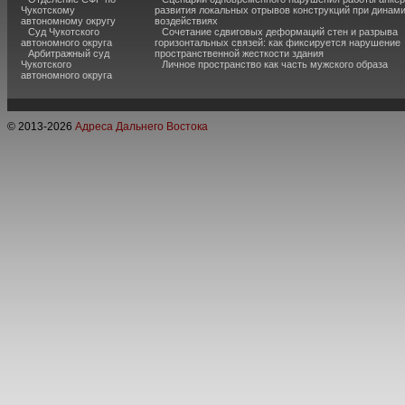
Чукотскому
развития локальных отрывов конструкций при динам
автономному округу
воздействиях
Суд Чукотского
Сочетание сдвиговых деформаций стен и разрыва
автономного округа
горизонтальных связей: как фиксируется нарушение
Арбитражный суд
пространственной жесткости здания
Чукотского
Личное пространство как часть мужского образа
автономного округа
© 2013-
2026
Адреса Дальнего Востока