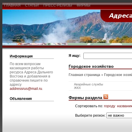
ГЛАВНАЯ
СТАТЬИ
ПРЕСС-РЕЛИЗЫ
ФИРМЫ
Я ищу:
Информация
По всем вопросам
Городское хозяйство
касающихся работы
ресурса Адреса Дальнего
Главная страница
Городское хозя
Востока и добавления в
справочник пишите по
адресу
Аварийные службы
ЖКХ
addressrus@mail.ru
.
Фирмы раздела
Объявления
Сортировать по:
городу
названи
Выберите регион: