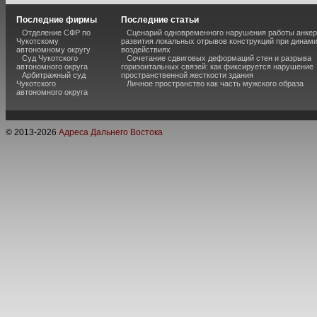
Последние фирмы
Последние статьи
Отделение СФР по
Сценарий одновременного нарушения работы анкер
Чукотскому
развития локальных отрывов конструкций при динам
автономному округу
воздействиях
Суд Чукотского
Сочетание сдвиговых деформаций стен и разрыва
автономного округа
горизонтальных связей: как фиксируется нарушение
Арбитражный суд
пространственной жесткости здания
Чукотского
Личное пространство как часть мужского образа
автономного округа
© 2013-
2026
Адреса Дальнего Востока